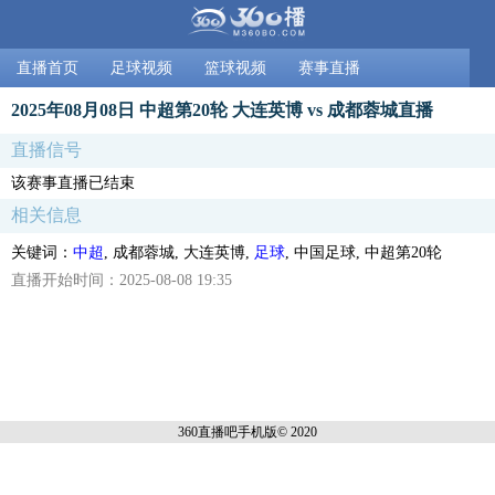
直播首页
足球视频
篮球视频
赛事直播
2025年08月08日 中超第20轮 大连英博 vs 成都蓉城直播
直播信号
该赛事直播已结束
相关信息
关键词：
中超
, 成都蓉城, 大连英博,
足球
, 中国足球, 中超第20轮
直播开始时间：2025-08-08 19:35
360直播吧手机
版© 2020