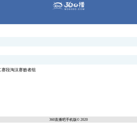
LPL第二赛段淘汰赛败者组
360直播吧手机
版© 2020