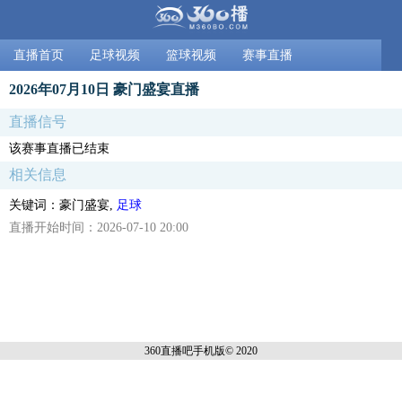
直播首页
足球视频
篮球视频
赛事直播
2026年07月10日 豪门盛宴直播
直播信号
该赛事直播已结束
相关信息
关键词：豪门盛宴,
足球
直播开始时间：2026-07-10 20:00
360直播吧手机
版© 2020