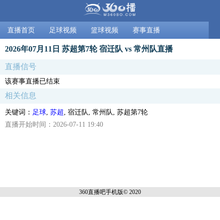
直播首页
足球视频
篮球视频
赛事直播
2026年07月11日 苏超第7轮 宿迁队 vs 常州队直播
直播信号
该赛事直播已结束
相关信息
关键词：
足球
,
苏超
, 宿迁队, 常州队, 苏超第7轮
直播开始时间：2026-07-11 19:40
360直播吧手机
版© 2020