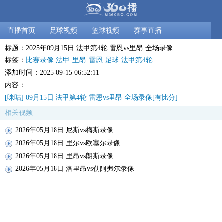
直播首页
足球视频
篮球视频
赛事直播
标题：2025年09月15日 法甲第4轮 雷恩vs里昂 全场录像
标签：
比赛录像
法甲
里昂
雷恩
足球
法甲第4轮
添加时间：2025-09-15 06:52:11
内容：
[咪咕] 09月15日 法甲第4轮 雷恩vs里昂 全场录像[有比分]
相关视频
2026年05月18日 尼斯vs梅斯录像
2026年05月18日 里尔vs欧塞尔录像
2026年05月18日 里昂vs朗斯录像
2026年05月18日 洛里昂vs勒阿弗尔录像