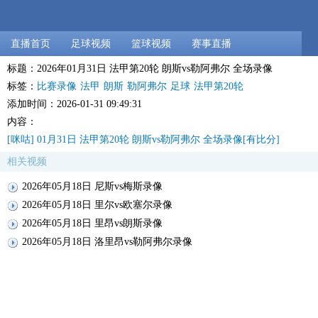
直播首页
足球视频
篮球视频
赛事直播
标题：2026年01月31日 法甲第20轮 朗斯vs勒阿弗尔 全场录像
标签：
比赛录像
法甲
朗斯
勒阿弗尔
足球
法甲第20轮
添加时间：2026-01-31 09:49:31
内容：
[咪咕] 01月31日 法甲第20轮 朗斯vs勒阿弗尔 全场录像[有比分]
相关视频
2026年05月18日 尼斯vs梅斯录像
2026年05月18日 里尔vs欧塞尔录像
2026年05月18日 里昂vs朗斯录像
2026年05月18日 洛里昂vs勒阿弗尔录像