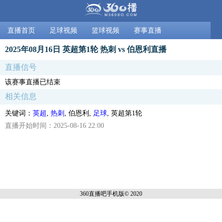
直播首页
足球视频
篮球视频
赛事直播
2025年08月16日 英超第1轮 热刺 vs 伯恩利直播
直播信号
该赛事直播已结束
相关信息
关键词：
英超
,
热刺
, 伯恩利,
足球
, 英超第1轮
直播开始时间：2025-08-16 22:00
360直播吧手机
版© 2020